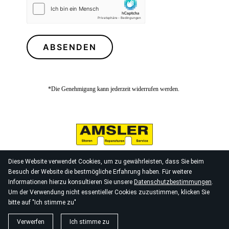
ABSENDEN
*Die Genehmigung kann jederzeit widerrufen werden.
KONTAKT
IMPRESSUM
Diese Website verwendet Cookies, um zu gewährleisten, dass Sie beim
Besuch der Website die bestmögliche Erfahrung haben. Für weitere
Informationen hierzu konsultieren Sie unsere
Datenschutzbestimmungen
.
DATENSCHUTZERKLÄRUNG
AGB
Um der Verwendung nicht essentieller Cookies zuzustimmen, klicken Sie
bitte auf "Ich stimme zu"
© 2026
Amsler Storen GmbH
Verwerfen
Ich stimme zu