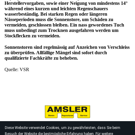
Herstellervorgaben, sowie einer Neigung von mindestens 14°
während eines kurzen und leichten Regenschauers
wasserbeständig. Bei starken Regen oder längeren
Nässeperioden muss die Sonnenstore, um Schäden zu
vermeiden, geschlossen bleiben. Ein nass gewordenes Tuch
muss unbedingt zum Trocknen ausgefahren werden um
Stockflecken zu vermeiden.
Sonnenstoren sind regelmässig auf
Anzeichen von Verschleiss
zu überprüfen. Allfällige Mängel sind sofort durch
qualifizierte Fachkräfte zu beheben.
Quelle: VSR
KONTAKT
IMPRESSUM
Diese Website verwendet Cookies, um zu gewährleisten, dass Sie beim
Besuch der Website die bestmögliche Erfahrung haben. Für weitere