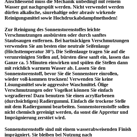
Anschliessend muss die Mechanik unbedingt mit reinem
Wasser gut nachgespült werden. Nicht verwendet werden
dürfen alkalische, säurehaltige oder abrasiv wirkende
Reinigungsmittel sowie Hochdruckabdampfmethoden!
Zur
Reinigung des Sonnenstorenstoffes
leichte
Verschmutzungen ausbürsten oder durch sanftes
Staubsaugen entfernen. Bei hartnäckigen Verschmutzungen
verwenden Sie am besten eine neutrale Seifenlauge
(Höchsttemperatur 30°). Die Seifenlauge tragen Sie auf die
verunreinigten Stellen auf, bürsten diese sanft ein, lassen das
Ganze ca. 5 Minuten einwirken und spülen die Stellen dann
mit reichlich warmem Wasser ab. Lassen Sie den
Sonnenstorenstoff, bevor Sie die Sonnenstore einrollen,
wieder voll-kommen trocknen! Verwenden Sie keine
Lösungsmittel sowie aggressive Waschmittel.
Ölige
Verschmutzungen oder Vogelkot
können Sie einfach
wegradieren! Dazu benutzen Sie einen acrylfarbenen
(durchsichtigen) Radiergummi. Einfach die trockene Stelle
mit dem Radiergummi bearbeiten. Sonnenstorenstoffe sollen
nicht chemisch
gereinigt werden, da sonst die Appretur und
Imprägnierung zerstört wird.
Sonnenstorenstoffe sind mit einem
wasserabweisenden Finish
imprägniert. Sie bleiben bei Nutzung nach